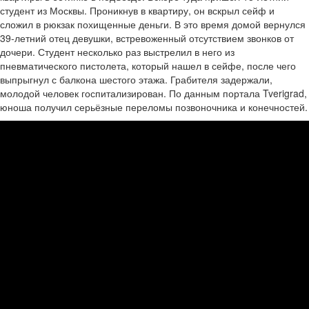
студент из Москвы. Проникнув в квартиру, он вскрыл сейф и
сложил в рюкзак похищенные деньги. В это время домой вернулся
39-летний отец девушки, встревоженный отсутствием звонков от
дочери. Студент несколько раз выстрелил в него из
пневматического пистолета, который нашел в сейфе, после чего
выпрыгнул с балкона шестого этажа. Грабителя задержали,
молодой человек госпитализирован. По данным портала Tverigrad,
юноша получил серьёзные переломы позвоночника и конечностей.