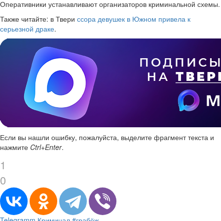
Оперативники устанавливают организаторов криминальной схемы.
Также читайте: в Твери
ссора девушек в Южном привела к
серьезной драке
.
Если вы нашли ошибку, пожалуйста, выделите фрагмент текста и
нажмите
Ctrl+Enter
.
1
0
Telegramm
Криминал
#грабёж