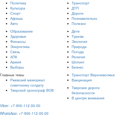
Политика
Транспорт
Культура
ДТП
Спорт
Дороги
Афиша
Познавательно
Авто
Полезно
Образование
Дети
Здоровье
Туризм
Финансы
Экология
Энергетика
Природа
Связь
Погода
АПК
Религия
Армия
Шопинг
Выборы
Бизнес
Главные темы
Транспорт Верхневолжья
Ржевский мемориал
Вакцинация
советскому солдату
Тверские дороги
Тверской хронограф ВОВ
безопасности
В центре внимания
Viber: +7-900-112-00-00
WhatsApp: +7-900-112-00-00