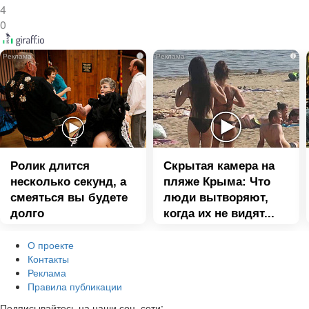
4
0
i
i
Ролик длится
Скрытая камера на
несколько секунд, а
пляже Крыма: Что
смеяться вы будете
люди вытворяют,
долго
когда их не видят...
О проекте
Контакты
Реклама
Правила публикации
Подписывайтесь на наши соц. сети: