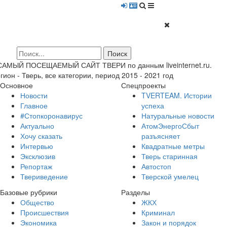
 САМЫЙ ПОСЕЩАЕМЫЙ САЙТ ТВЕРИ по данным liveinternet.ru.
гион - Тверь, все категории, период 2015 - 2021 год
Основное
Спецпроекты
Новости
TVERTEAM. Истории
Главное
успеха
#Стопкоронавирус
Натуральные новости
Актуально
АтомЭнергоСбыт
Хочу сказать
разъясняет
Интервью
Квадратные метры
Эксклюзив
Тверь старинная
Репортаж
Автостоп
Твериведение
Тверской умелец
Базовые рубрики
Разделы
Общество
ЖКХ
Происшествия
Криминал
Экономика
Закон и порядок