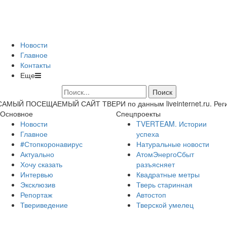
Новости
Главное
Контакты
Еще
САМЫЙ ПОСЕЩАЕМЫЙ САЙТ ТВЕРИ по данным liveinternet.ru. Регион 
Основное
Спецпроекты
Новости
TVERTEAM. Истории
Главное
успеха
#Стопкоронавирус
Натуральные новости
Актуально
АтомЭнергоСбыт
Хочу сказать
разъясняет
Интервью
Квадратные метры
Эксклюзив
Тверь старинная
Репортаж
Автостоп
Твериведение
Тверской умелец