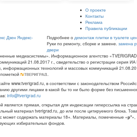
О проекте
Контакты
Реклама
Правила публикации
кс Дзен
Яндекс-
Подробнее о
демонтаж плитки в туалете це
Руки по ремонту, сборке и замене.
замена р
двери
диненные медиасистемы». Информационное агентство «TVERIGRAD
оммуникаций 21.08.2017 г., свидетельство о регистрации серия 
и, информационных технологий и массовых коммуникаций 21.08.20
 пометкой
.
те www.tverigrad.ru, в соответствии с законодательством Россий
нию другими лицами в какой бы то ни было форме без письменног
рав:
info@tverigrad.ru
ой является прямая, открытая для индексации гиперссылка на стра
льный материал tverigrad.ru, до или после цитируемого блока. 
с может содержать материалы 18+. Материалы, помеченные «
р*
»,
ствующих избирательных фондов.