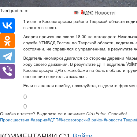
Tverigrad.ru в:
1 июня в Кесовогорском районе Тверской области води
вылетел в кювет.
Авария произошла около 18:00 на автодороге Никольск
службе УГИБДД России по Тверской области, водитель 
состоянии, не справился с управлением, в результате
Водитель иномарки двигался со стороны деревни Марьи
ходу своего движения. В результате ДТП водитель Volk
Кесовогорскую ЦРБ с жалобами на боль в области груд
опьянение водитель отказался.
Если вы нашли ошибку, пожалуйста, выделите фрагмен
0
0
Ошибка в тексте?
Выделите ее и нажмите
Ctrl+Enter
.
Спасибо!
Происшествия
#авария
#ДТП
#Кесовогорский район
#новости Твери
КОММЕНТАРИИ
1
Войти