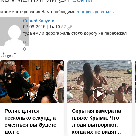
ля комментирования Вам необходимо
авторизироваться
.
Сергей Капустин
02-06-2015 | 14:10:57
туда ему и дорога жаль столб дорогу не перебежал
0
0
i
i
Ролик длится
Скрытая камера на
несколько секунд, а
пляже Крыма: Что
смеяться вы будете
люди вытворяют,
долго
когда их не видят...