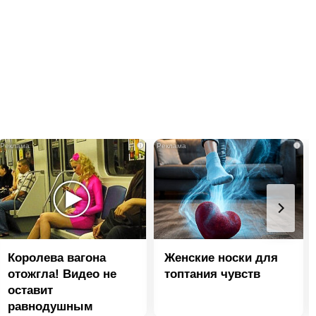
i
i
Королева вагона
Женские носки для
отожгла! Видео не
топтания чувств
оставит
равнодушным