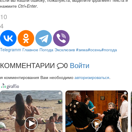
нажмите
Ctrl+Enter
.
10
4
Telegramm
Главное
Погода
Эксклюзив
#зима
#осень
#погода
КОММЕНТАРИИ
0
Войти
ля комментирования Вам необходимо
авторизироваться
.
i
i