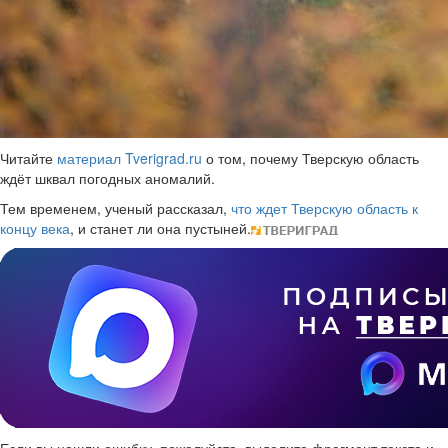
Читайте
материал Tverigrad.ru
о том, почему Тверскую область
ждёт шквал погодных аномалий.
Тем временем, ученый рассказал,
что ждет Тверскую область к
концу века
, и станет ли она пустыней.
Если вы нашли ошибку, пожалуйста, выделите фрагмент текста и