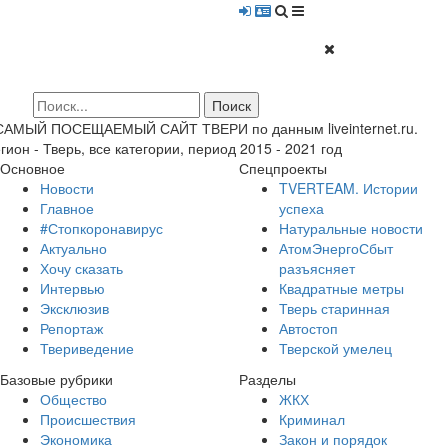
 САМЫЙ ПОСЕЩАЕМЫЙ САЙТ ТВЕРИ по данным liveinternet.ru.
гион - Тверь, все категории, период 2015 - 2021 год
Основное
Спецпроекты
Новости
TVERTEAM. Истории
Главное
успеха
#Стопкоронавирус
Натуральные новости
Актуально
АтомЭнергоСбыт
Хочу сказать
разъясняет
Интервью
Квадратные метры
Эксклюзив
Тверь старинная
Репортаж
Автостоп
Твериведение
Тверской умелец
Базовые рубрики
Разделы
Общество
ЖКХ
Происшествия
Криминал
Экономика
Закон и порядок