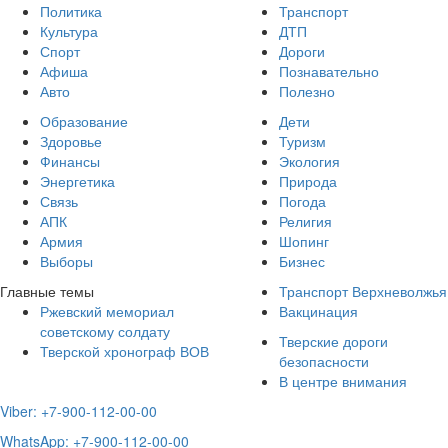
Политика
Транспорт
Культура
ДТП
Спорт
Дороги
Афиша
Познавательно
Авто
Полезно
Образование
Дети
Здоровье
Туризм
Финансы
Экология
Энергетика
Природа
Связь
Погода
АПК
Религия
Армия
Шопинг
Выборы
Бизнес
Главные темы
Транспорт Верхневолжья
Ржевский мемориал
Вакцинация
советскому солдату
Тверские дороги
Тверской хронограф ВОВ
безопасности
В центре внимания
Viber: +7-900-112-00-00
WhatsApp: +7-900-112-00-00