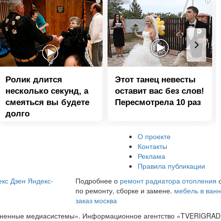
i
i
Ролик длится
Этот танец невесты
несколько секунд, а
оставит вас без слов!
смеяться вы будете
Пересмотрела 10 раз
долго
О проекте
Контакты
Реклама
Правила публикации
кс Дзен
Яндекс-
Подробнее о
ремонт радиатора отопления
о
по ремонту, сборке и замене.
мебель в ван
заказ москва
диненные медиасистемы». Информационное агентство «TVERIGRAD