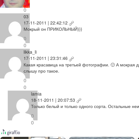
0
0
03
17-11-2011 | 22:42:12
Мокрый он ПРИКОЛЬНЫЙ)))
0
0
likka_li
17-11-2011 | 23:31:46
Какая красавица на третьей фотографии. 🙂 А мокрая да
слышу про такое.
0
0
lamia
18-11-2011 | 20:07:53
Только белый и только одного сорта. Остальные не
0
0