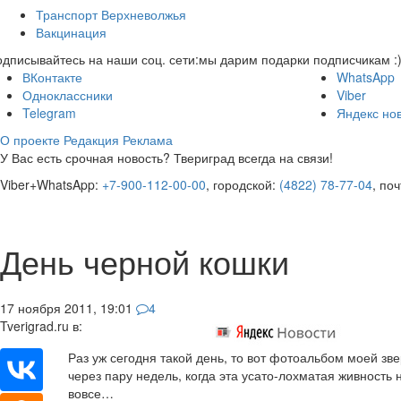
Транспорт Верхневолжья
Вакцинация
дписывайтесь на наши соц. сети:
мы дарим подарки подписчикам :
ВКонтакте
WhatsApp
Одноклассники
Viber
Telegram
Яндекс но
О проекте
Редакция
Реклама
У Вас есть срочная новость? Твериград всегда на связи!
Viber+WhatsApp:
+7-900-112-00-00
, городской:
(4822) 78-77-04
, по
День черной кошки
17 ноября 2011, 19:01
4
Tverigrad.ru в:
Раз уж сегодня такой день, то вот фотоальбом моей зве
через пару недель, когда эта усато-лохматая живность 
вовсе…