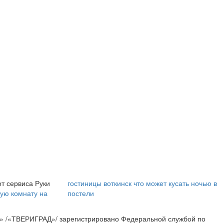
i
i
Королева вагона
Ржу не переставая,
отожгла! Видео не
это видео
оставит
пересмотришь не раз
равнодушным
т сервиса Руки
гостиницы воткинск
что может кусать ночью в
ную комнату на
постели
» /«ТВЕРИГРАД»/ зарегистрировано Федеральной службой по