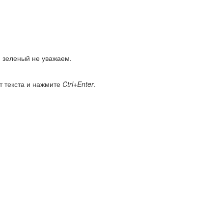
и зеленый не уважаем.
т текста и нажмите
Ctrl+Enter
.