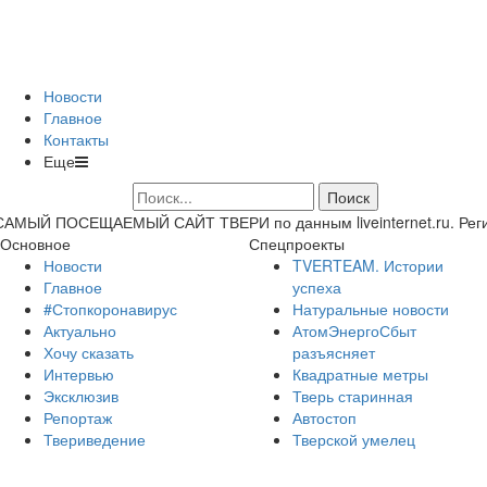
Новости
Главное
Контакты
Еще
САМЫЙ ПОСЕЩАЕМЫЙ САЙТ ТВЕРИ по данным liveinternet.ru. Регион 
Основное
Спецпроекты
Новости
TVERTEAM. Истории
Главное
успеха
#Стопкоронавирус
Натуральные новости
Актуально
АтомЭнергоСбыт
Хочу сказать
разъясняет
Интервью
Квадратные метры
Эксклюзив
Тверь старинная
Репортаж
Автостоп
Твериведение
Тверской умелец