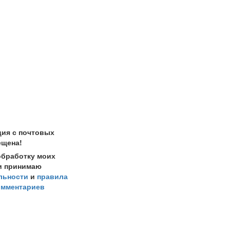
ция с почтовых
ещена!
обработку моих
и принимаю
льности
и
правила
омментариев