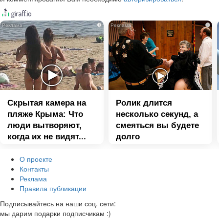
i
i
Скрытая камера на
Ролик длится
пляже Крыма: Что
несколько секунд, а
люди вытворяют,
смеяться вы будете
когда их не видят...
долго
О проекте
Контакты
Реклама
Правила публикации
Подписывайтесь на наши соц. сети:
мы дарим подарки подписчикам :)