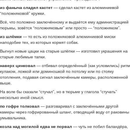
из фаныча сладил кастет
— сделал кастет из алюминиевой
“положняковой” кружки.
Всё, что положено заключённому и выдаётся ему администрацией
тюрьмы, зовётся “положняковым” или просто — “положняком”.
из шлёмки
— то есть из положняковой алюминиевой миски
наподобие тех, из которых кормят собак.
Выгнул новые цацки на старые шлёпки — изготовил украшения на
старые любимые тапки.
наверх цинковал
— отбивал определённый (как условились) ритм
кулаком, ложкой или доминошкой по потолку или по стояку
отопления, подавая сигнал заключённым камеры, расположенной
выше.
На воле бы сказали “стучал”, но в тюрьме у глагола “стучать”
несколько иной смысл.
по гофре толковал
— разговаривал с заключёнными другой
камеры через гофрированный шланг, отводящий воду от раковины
умывальника.
козла над могилой едва не порвал
— чуть не побил баландёра,