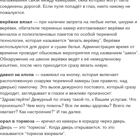
соединены дорогой. Если пуля попадёт в глаз, никто никому не
пожалуется.
верёвки вязал
— при наличии запрета на любые нитки, шнурки и
верёвки, обитатели тюремных камер изготавливают верёвки из
мочалок и полиэтиленовых пакетов по особой тюремной
технологии, которая называется “вязать верёвку”. Верёвки
используются для дорог и сушки белья. Администрация время от
времени проводит обысковые мероприятия под названием “шмон”.
Обнаружение на шмоне верёвки ведёт к её немедленному
изъятию, после чего приходится сразу вязать новую.
давил на клопа
— нажимал на кнопку, которая включает
расположенную снаружи тюремной камеры (как правило, над
дверью) лампочку. Это вызов дежурного постового, который сразу
подходит, заглядывает в глазок и вежливо произносит:
“Здравствуйте! Дежурный по этажу такой-то, к Вашим услугам. Что
произошло? Чем могу помочь? Все ли живы-здоровы? Всего ли
хватает? Как настроение?” И так далее.
орал в тормоза
— кричал из камеры в коридор через дверь.
Дверь — это “тормоза”. Когда дверь открывается, то это
называется “тормоза взорвали”.