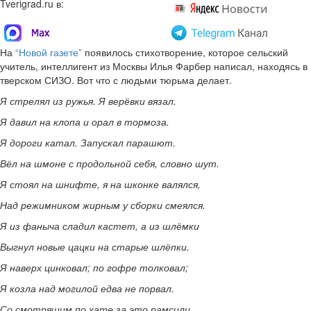
Tverigrad.ru в:
На
“Новой газете”
появилось стихотворение, которое сельский
учитель, интеллигент из Москвы Илья Фарбер написал, находясь в
тверском СИЗО. Вот что с людьми тюрьма делает.
Я стрелял из ружья. Я верёвки вязал.
Я давил на клопа и орал в тормоза.
Я дороги катал. Запускал парашют.
Вёл на шмоне с продольной себя, словно шут.
Я стоял на шнифте, я на шконке валялся,
Над режимником жирным у сборки смеялся.
Я из фаныча сладил кастет, а из шлёмки
Выгнул новые цацки на старые шлёпки.
Я наверх цинковал; по гофре толковал;
Я козла над могилой едва не порвал.
Со смотрящим по хате за это рамсили.