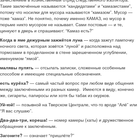
Такие заключённые называются “кандидатами” и “камазистами”,
потому что носилки для мусора называются “камазом”. Мусор —
тоже “камаз”. Не понятно, почему именно КАМАЗ, но мусор в
тюрьме никто мусором не называет. Сами постовые — и те,
цинкуют в дверь и спрашивают: “Камаз есть?”
Когда в яме дежурным зажжётся луна
— когда зажгут лампочку
ночного света, которая зовётся “луной” и расположена над
тормозами в проделанном в стене зарешеченном углублении,
именуемом “ямой”.
малявы пулять
— отсылать записки, сложенные особенным
способом и имеющие специальные обозначения.
есть курёха?
— самый частый вопрос при любом виде общения
между заключёнными из разных камер. Имеются в виду, конечно
же, сигареты, папиросы или хотя бы табак из окурков.
Уй-юй!
— позывной на Тверском Централе, что-то вроде “Алё” или
“Я вас слушаю”.
Два-два-три, кореша!
— номер камеры (хаты) и дружественное
обращение к заключённым.
Загоните?
— означает “пришлёте?”