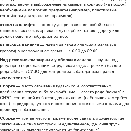
по этажу вернуть выброшенные из камеры в коридор (на продол)
необходимые для жизни предметы (например, пластиковые
контейнеры для хранения продуктов).
стоял на шнифте
— стоял у двери, заслоняя собой глазок
(шнифт), пока сокамерники вяжут верёвки, катают дорогу или
делают ещё что-нибудь запретное.
на шконке валялся
— лежал на своём спальном месте (на
кровати) в неположенное время — с 6.00 до 22.00.
Над режимником жирным у сборки смеялся
— шутил над
регулярно переедающим сотрудником отдела режима (своего
рода ОМОН в СИЗО для контроля за соблюдением правил
заключёнными).
Сборка
— место отбывания куда-либо и, соответственно,
пребывания откуда-либо заключённых — своего рода “вокзал” в
СИЗО, состоящий из боксов для ожидания (небольших камер без
окон), коридоров, туалета и помещения с железными столами для
процедуры обыскивания.
Сборка
— третье место в тюрьме после санузла и душевой, где
заключённые снимают трусы, и единственное, где, сняв трусы,
заключённый выполняет упражнение “приседание”.