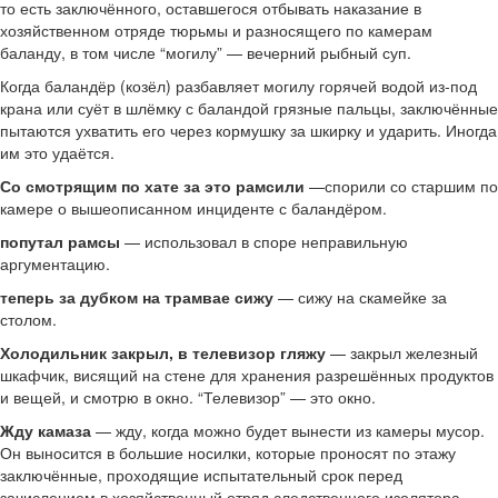
то есть заключённого, оставшегося отбывать наказание в
хозяйственном отряде тюрьмы и разносящего по камерам
баланду, в том числе “могилу” — вечерний рыбный суп.
Когда баландёр (козёл) разбавляет могилу горячей водой из-под
крана или суёт в шлёмку с баландой грязные пальцы, заключённые
пытаются ухватить его через кормушку за шкирку и ударить. Иногда
им это удаётся.
Со смотрящим по хате за это рамсили
—спорили со старшим по
камере о вышеописанном инциденте с баландёром.
попутал рамсы
— использовал в споре неправильную
аргументацию.
теперь за дубком на трамвае сижу
— сижу на скамейке за
столом.
Холодильник закрыл, в телевизор гляжу
— закрыл железный
шкафчик, висящий на стене для хранения разрешённых продуктов
и вещей, и смотрю в окно. “Телевизор” — это окно.
Жду камаза
— жду, когда можно будет вынести из камеры мусор.
Он выносится в большие носилки, которые проносят по этажу
заключённые, проходящие испытательный срок перед
зачислением в хозяйственный отряд следственного изолятора.