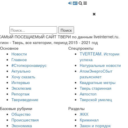
 САМЫЙ ПОСЕЩАЕМЫЙ САЙТ ТВЕРИ по данным liveinternet.ru.
гион - Тверь, все категории, период 2015 - 2021 год
Основное
Спецпроекты
Новости
TVERTEAM. Истории
Главное
успеха
#Стопкоронавирус
Натуральные новости
Актуально
АтомЭнергоСбыт
Хочу сказать
разъясняет
Интервью
Квадратные метры
Эксклюзив
Тверь старинная
Репортаж
Автостоп
Твериведение
Тверской умелец
Базовые рубрики
Разделы
Общество
ЖКХ
Происшествия
Криминал
Экономика
Закон и порядок