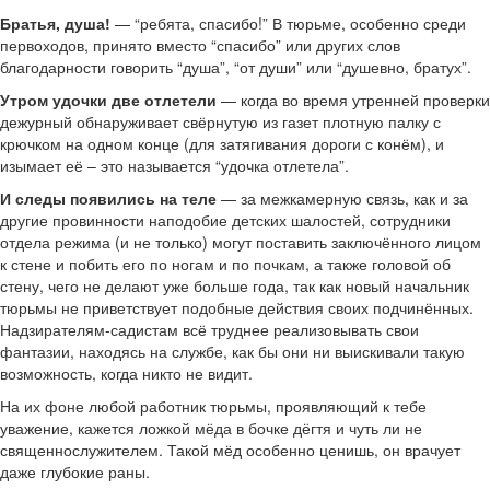
Братья, душа!
— “ребята, спасибо!” В тюрьме, особенно среди
первоходов, принято вместо “спасибо” или других слов
благодарности говорить “душа”, “от души” или “душевно, братух”.
Утром удочки две отлетели
— когда во время утренней проверки
дежурный обнаруживает свёрнутую из газет плотную палку с
крючком на одном конце (для затягивания дороги с конём), и
изымает её – это называется “удочка отлетела”.
И следы появились на теле
— за межкамерную связь, как и за
другие провинности наподобие детских шалостей, сотрудники
отдела режима (и не только) могут поставить заключённого лицом
к стене и побить его по ногам и по почкам, а также головой об
стену, чего не делают уже больше года, так как новый начальник
тюрьмы не приветствует подобные действия своих подчинённых.
Надзирателям-садистам всё труднее реализовывать свои
фантазии, находясь на службе, как бы они ни выискивали такую
возможность, когда никто не видит.
На их фоне любой работник тюрьмы, проявляющий к тебе
уважение, кажется ложкой мёда в бочке дёгтя и чуть ли не
священнослужителем. Такой мёд особенно ценишь, он врачует
даже глубокие раны.