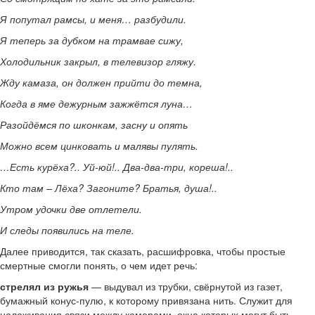
Я попутал рамсы, и меня… разбудили.
Я теперь за дубком на трамвае сижу,
Холодильник закрыл, в телевизор гляжу.
Жду камаза, он должен прийти до темна,
Когда в яме дежурным зажжётся луна…
Разойдёмся по шконкам, засну и опять
Можно всем цинковать и малявы пулять.
…Есть курёха?.. Уй-юй!.. Два-два-три, кореша!..
Кто там – Лёха? Загоните? Братья, душа!..
Утром удочки две отлетели.
И следы появились на теле.
Далее приводится, так сказать, расшифровка, чтобы простые
смертные смогли понять, о чем идет речь:
стрелял из ружья
— выдувал из трубки, свёрнутой из газет,
бумажный конус-пулю, к которому привязана нить. Служит для
налаживания связи между камерами, окна которых могут быть