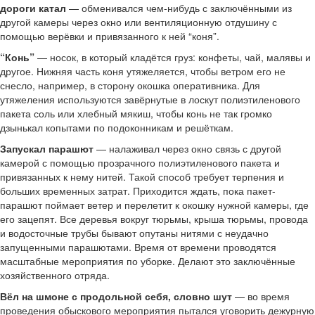
дороги катал
— обменивался чем-нибудь с заключёнными из
другой камеры через окно или вентиляционную отдушину с
помощью верёвки и привязанного к ней “коня”.
“Конь”
— носок, в который кладётся груз: конфеты, чай, малявы и
другое. Нижняя часть коня утяжеляется, чтобы ветром его не
снесло, например, в сторону окошка оперативника. Для
утяжеления используются завёрнутые в лоскут полиэтиленового
пакета соль или хлебный мякиш, чтобы конь не так громко
дзынькал копытами по подоконникам и решёткам.
Запускал парашют
— налаживал через окно связь с другой
камерой с помощью прозрачного полиэтиленового пакета и
привязанных к нему нитей. Такой способ требует терпения и
больших временных затрат. Приходится ждать, пока пакет-
парашют поймает ветер и перелетит к окошку нужной камеры, где
его зацепят. Все деревья вокруг тюрьмы, крыша тюрьмы, провода
и водосточные трубы бывают опутаны нитями с неудачно
запущенными парашютами. Время от времени проводятся
масштабные мероприятия по уборке. Делают это заключённые
хозяйственного отряда.
Вёл на шмоне с продольной себя, словно шут
— во время
проведения обыскового мероприятия пытался уговорить дежурную