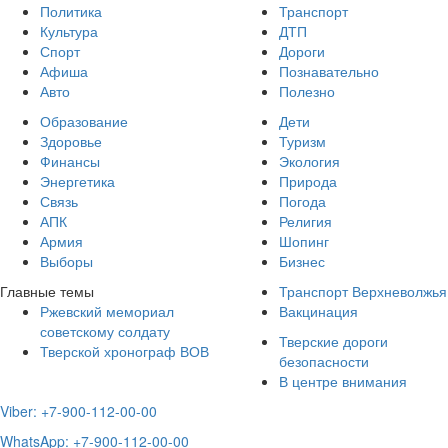
Политика
Транспорт
Культура
ДТП
Спорт
Дороги
Афиша
Познавательно
Авто
Полезно
Образование
Дети
Здоровье
Туризм
Финансы
Экология
Энергетика
Природа
Связь
Погода
АПК
Религия
Армия
Шопинг
Выборы
Бизнес
Главные темы
Транспорт Верхневолжья
Ржевский мемориал
Вакцинация
советскому солдату
Тверские дороги
Тверской хронограф ВОВ
безопасности
В центре внимания
Viber: +7-900-112-00-00
WhatsApp: +7-900-112-00-00