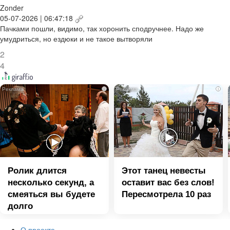
Zonder
05-07-2026 | 06:47:18
Пачками пошли, видимо, так хоронить сподручнее. Надо же
умудриться, но ездюки и не такое вытворяли
2
4
i
i
Ролик длится
Этот танец невесты
несколько секунд, а
оставит вас без слов!
смеяться вы будете
Пересмотрела 10 раз
долго
О проекте