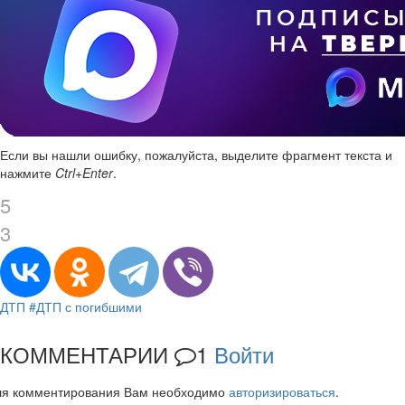
Если вы нашли ошибку, пожалуйста, выделите фрагмент текста и
нажмите
Ctrl+Enter
.
5
3
ДТП
#ДТП с погибшими
КОММЕНТАРИИ
1
Войти
ля комментирования Вам необходимо
авторизироваться
.