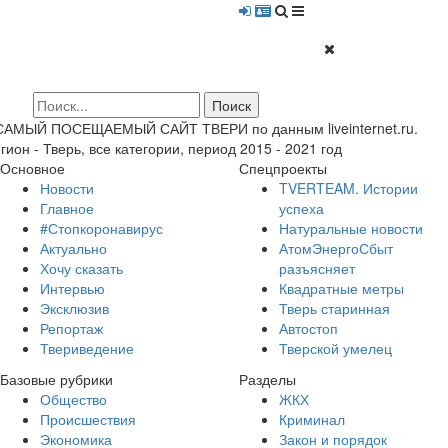
 САМЫЙ ПОСЕЩАЕМЫЙ САЙТ ТВЕРИ по данным liveinternet.ru.
гион - Тверь, все категории, период 2015 - 2021 год
Основное
Спецпроекты
Новости
TVERTEAM. Истории
Главное
успеха
#Стопкоронавирус
Натуральные новости
Актуально
АтомЭнергоСбыт
Хочу сказать
разъясняет
Интервью
Квадратные метры
Эксклюзив
Тверь старинная
Репортаж
Автостоп
Твериведение
Тверской умелец
Базовые рубрики
Разделы
Общество
ЖКХ
Происшествия
Криминал
Экономика
Закон и порядок