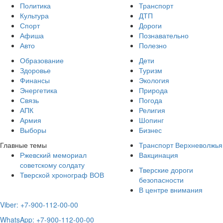
Политика
Транспорт
Культура
ДТП
Спорт
Дороги
Афиша
Познавательно
Авто
Полезно
Образование
Дети
Здоровье
Туризм
Финансы
Экология
Энергетика
Природа
Связь
Погода
АПК
Религия
Армия
Шопинг
Выборы
Бизнес
Главные темы
Транспорт Верхневолжья
Ржевский мемориал
Вакцинация
советскому солдату
Тверские дороги
Тверской хронограф ВОВ
безопасности
В центре внимания
Viber: +7-900-112-00-00
WhatsApp: +7-900-112-00-00