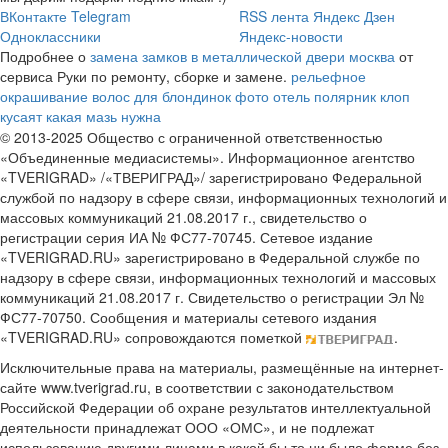
ВКонтакте
Telegram
RSS лента
Яндекс Дзен
Одноклассники
Яндекс-новости
Подробнее о
замена замков в металлической двери москва
от
сервиса Руки по ремонту, сборке и замене.
рельефное
окрашивание волос для блондинок фото
отель полярник
клоп
кусаят какая мазь нужна
© 2013-2025 Общество с ограниченной ответственностью
«Объединенные медиасистемы». Информационное агентство
«TVERIGRAD» /«ТВЕРИГРАД»/ зарегистрировано Федеральной
службой по надзору в сфере связи, информационных технологий и
массовых коммуникаций 21.08.2017 г., свидетельство о
регистрации серия ИА № ФС77-70745. Сетевое издание
«TVERIGRAD.RU» зарегистрировано в Федеральной службе по
надзору в сфере связи, информационных технологий и массовых
коммуникаций 21.08.2017 г. Свидетельство о регистрации Эл №
ФС77-70750. Сообщения и материалы сетевого издания
«TVERIGRAD.RU» сопровождаются пометкой
.
Исключительные права на материалы, размещённые на интернет-
сайте www.tverigrad.ru, в соответствии с законодательством
Российской Федерации об охране результатов интеллектуальной
деятельности принадлежат ООО «ОМС», и не подлежат
использованию другими лицами в какой бы то ни было форме без