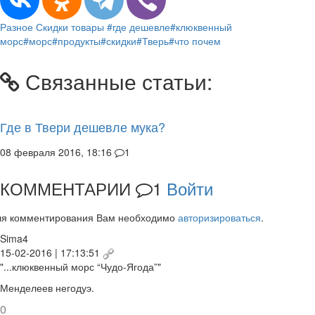
Разное
Скидки
товары
#где дешевле
#клюквенный
морс
#морс
#продукты
#скидки
#Тверь
#что почем
Связанные статьи:
Где в Твери дешевле мука?
08 февраля 2016, 18:16
1
КОММЕНТАРИИ
1
Войти
ля комментирования Вам необходимо
авторизироваться
.
Sima4
15-02-2016 | 17:13:51
"...клюквенный морс “Чудо-Ягода”"
Менделеев негодуэ.
0