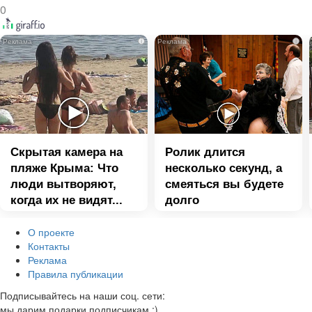
0
i
i
Скрытая камера на
Ролик длится
пляже Крыма: Что
несколько секунд, а
люди вытворяют,
смеяться вы будете
когда их не видят...
долго
О проекте
Контакты
Реклама
Правила публикации
Подписывайтесь на наши соц. сети:
мы дарим подарки подписчикам :)