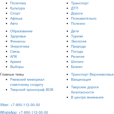
Политика
Транспорт
Культура
ДТП
Спорт
Дороги
Афиша
Познавательно
Авто
Полезно
Образование
Дети
Здоровье
Туризм
Финансы
Экология
Энергетика
Природа
Связь
Погода
АПК
Религия
Армия
Шопинг
Выборы
Бизнес
Главные темы
Транспорт Верхневолжья
Ржевский мемориал
Вакцинация
советскому солдату
Тверские дороги
Тверской хронограф ВОВ
безопасности
В центре внимания
Viber: +7-900-112-00-00
WhatsApp: +7-900-112-00-00