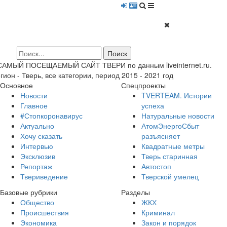
 САМЫЙ ПОСЕЩАЕМЫЙ САЙТ ТВЕРИ по данным liveinternet.ru.
гион - Тверь, все категории, период 2015 - 2021 год
Основное
Спецпроекты
Новости
TVERTEAM. Истории
Главное
успеха
#Стопкоронавирус
Натуральные новости
Актуально
АтомЭнергоСбыт
Хочу сказать
разъясняет
Интервью
Квадратные метры
Эксклюзив
Тверь старинная
Репортаж
Автостоп
Твериведение
Тверской умелец
Базовые рубрики
Разделы
Общество
ЖКХ
Происшествия
Криминал
Экономика
Закон и порядок