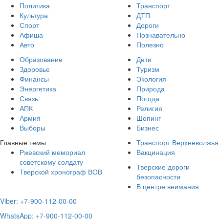
Политика
Транспорт
Культура
ДТП
Спорт
Дороги
Афиша
Познавательно
Авто
Полезно
Образование
Дети
Здоровье
Туризм
Финансы
Экология
Энергетика
Природа
Связь
Погода
АПК
Религия
Армия
Шопинг
Выборы
Бизнес
Главные темы
Транспорт Верхневолжья
Ржевский мемориал
Вакцинация
советскому солдату
Тверские дороги
Тверской хронограф ВОВ
безопасности
В центре внимания
Viber: +7-900-112-00-00
WhatsApp: +7-900-112-00-00