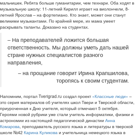
мальчишек. Ребята больше гуманитарии, чем технари. Оба ходят в
музыкальную школу: 11-летний Кирилл играет на виолончели, 8-
летний Ярослав – на фортепиано. Кто знает, может они станут
великими музыкантами. По крайней мере, их мама умеет
раскрывать таланты. Доказано на студентах.
– На преподавателей ложится большая
ответственность. Мы должны уметь дать нашей
стране нужных специалистов разного
направления,
– на прощание говорит Ирина Крапшилова,
торопясь к своим студентам.
Напомним, портал Tverigrad.ru создал проект
«Классные люди»
–
это серия материалов об учителях школ Твери и Тверской области,
приуроченная к Дню учителя, который отмечают 5 октября.
Героями новой рубрики уже стали учитель информатики, физики и
астрономии из настоящей педагогической династии
Анна
Комарова
, преподаватель русского языка и литературы в тверской
школе №42
Карина Куликова
и учительница немецкого языка в