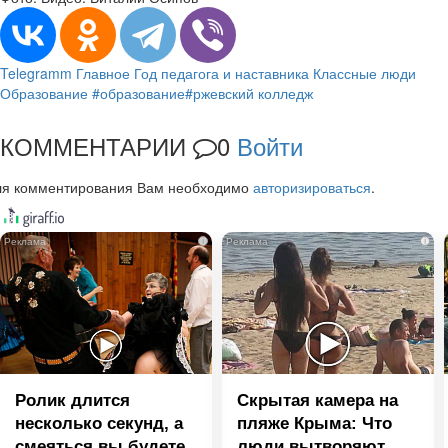
Telegramm
Главное
Год педагога и наставника
Классные люди
Образование
#образование
#ржевский колледж
КОММЕНТАРИИ
0
Войти
ля комментирования Вам необходимо
авторизироваться
.
i
i
Ролик длится
Скрытая камера на
несколько секунд, а
пляже Крыма: Что
смеяться вы будете
люди вытворяют,