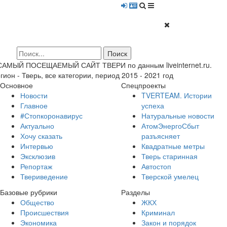
 САМЫЙ ПОСЕЩАЕМЫЙ САЙТ ТВЕРИ по данным liveinternet.ru.
гион - Тверь, все категории, период 2015 - 2021 год
Основное
Спецпроекты
Новости
TVERTEAM. Истории
Главное
успеха
#Стопкоронавирус
Натуральные новости
Актуально
АтомЭнергоСбыт
Хочу сказать
разъясняет
Интервью
Квадратные метры
Эксклюзив
Тверь старинная
Репортаж
Автостоп
Твериведение
Тверской умелец
Базовые рубрики
Разделы
Общество
ЖКХ
Происшествия
Криминал
Экономика
Закон и порядок