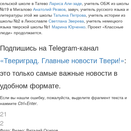
сельской школе в Татево
Лариса Али-заде
, учитель ОБЖ из школы
№19 в Мигалово
Анатолий Резвов
, завуч, учитель русского языка и
литературы этой же школы
Татьяна Петрова
, учитель истории из
школы №2 в Лихославле
Светлана Зверева
, учитель немецкого
языка тверской школы №1
Марина Юрченко
. Проект «Классные
люди» продолжается.
Подпишись на Telegram-канал
«Твериград. Главные новости Твери!»
:
это только самые важные новости в
удобном формате.
Если вы нашли ошибку, пожалуйста, выделите фрагмент текста и
нажмите
Ctrl+Enter
.
21
2
Фото: Видео: Виталий Осипов