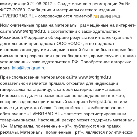
коммуникаций 21.08.2017 г. Свидетельство о регистрации Эл №
ФС77-70750. Сообщения и материалы сетевого издания
«TVERIGRAD.RU» сопровождаются пометкой
.
Исключительные права на материалы, размещённые на интернет-
сайте www.tverigrad.ru, в соответствии с законодательством
Российской Федерации об охране результатов интеллектуальной
деятельности принадлежат ООО «ОМС», и не подлежат
использованию другими лицами в какой бы то ни было форме без
письменного разрешения правообладателя, кроме случаев, прямо
установленных законодательством РФ. Приобретение авторских
прав:
info@tverigrad.ru
При использовании материалов сайта www.tverigrad.ru
обязательной является прямая, открытая для индексации
гиперссылка на страницу, с которой материал заимствован.
Гиперссылка должна размещаться непосредственно в тексте,
воспроизводящем оригинальный материал tverigrad.ru, до или
после цитируемого блока. Товарный знак - комбинированное
обозначение «TVERGRAD.RU» является зарегистрированным
товарным знаком. Настоящий ресурс может содержать материалы
18+. Материалы, помеченные «
р*
», публикуются на правах
рекламы. Материалы, помеченные «
рr*
», являются политической