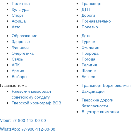
Политика
Транспорт
Культура
ДТП
Спорт
Дороги
Афиша
Познавательно
Авто
Полезно
Образование
Дети
Здоровье
Туризм
Финансы
Экология
Энергетика
Природа
Связь
Погода
АПК
Религия
Армия
Шопинг
Выборы
Бизнес
Главные темы
Транспорт Верхневолжья
Ржевский мемориал
Вакцинация
советскому солдату
Тверские дороги
Тверской хронограф ВОВ
безопасности
В центре внимания
Viber: +7-900-112-00-00
WhatsApp: +7-900-112-00-00