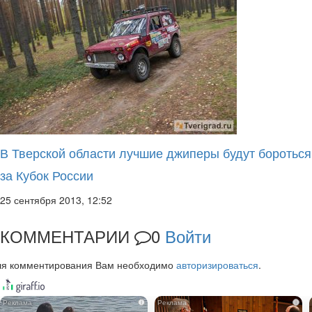
В Тверской области лучшие джиперы будут бороться
за Кубок России
25 сентября 2013, 12:52
КОММЕНТАРИИ
0
Войти
ля комментирования Вам необходимо
авторизироваться
.
i
i