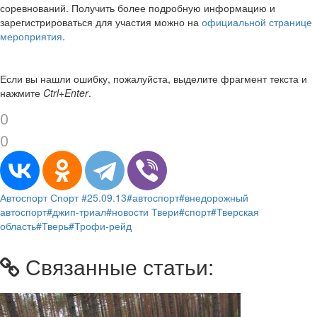
соревнований. Получить более подробную информацию и
зарегистрироваться для участия можно на
официальной странице
мероприятия
.
Если вы нашли ошибку, пожалуйста, выделите фрагмент текста и
нажмите
Ctrl+Enter
.
0
0
Автоспорт
Спорт
#25.09.13
#автоспорт
#внедорожный
автоспорт
#джип-триал
#новости Твери
#спорт
#Тверская
область
#Тверь
#Трофи-рейд
Связанные статьи: