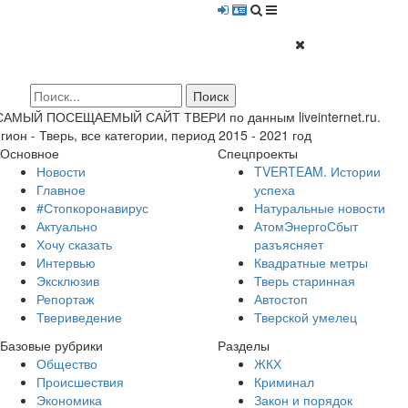
 САМЫЙ ПОСЕЩАЕМЫЙ САЙТ ТВЕРИ по данным liveinternet.ru.
гион - Тверь, все категории, период 2015 - 2021 год
Основное
Спецпроекты
Новости
TVERTEAM. Истории
Главное
успеха
#Стопкоронавирус
Натуральные новости
Актуально
АтомЭнергоСбыт
Хочу сказать
разъясняет
Интервью
Квадратные метры
Эксклюзив
Тверь старинная
Репортаж
Автостоп
Твериведение
Тверской умелец
Базовые рубрики
Разделы
Общество
ЖКХ
Происшествия
Криминал
Экономика
Закон и порядок