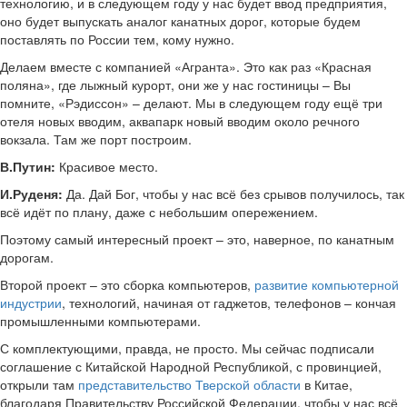
технологию, и в следующем году у нас будет ввод предприятия,
оно будет выпускать аналог канатных дорог, которые будем
поставлять по России тем, кому нужно.
Делаем вместе с компанией «Агранта». Это как раз «Красная
поляна», где лыжный курорт, они же у нас гостиницы – Вы
помните, «Рэдиссон» – делают. Мы в следующем году ещё три
отеля новых вводим, аквапарк новый вводим около речного
вокзала. Там же порт построим.
В.Путин:
Красивое место.
И.Руденя:
Да. Дай Бог, чтобы у нас всё без срывов получилось, так
всё идёт по плану, даже с небольшим опережением.
Поэтому самый интересный проект – это, наверное, по канатным
дорогам.
Второй проект – это сборка компьютеров,
развитие компьютерной
индустрии
, технологий, начиная от гаджетов, телефонов – кончая
промышленными компьютерами.
С комплектующими, правда, не просто. Мы сейчас подписали
соглашение с Китайской Народной Республикой, с провинцией,
открыли там
представительство Тверской области
в Китае,
благодаря Правительству Российской Федерации, чтобы у нас всё