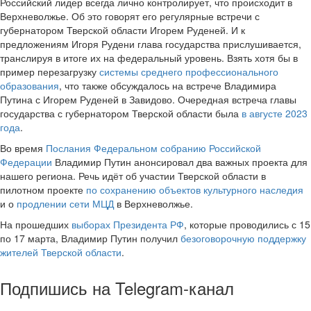
Российский лидер всегда лично контролирует, что происходит в
Верхневолжье. Об это говорят его регулярные встречи с
губернатором Тверской области Игорем Руденей. И к
предложениям Игоря Рудени глава государства прислушивается,
транслируя в итоге их на федеральный уровень. Взять хотя бы в
пример перезагрузку
системы среднего профессионального
образования
, что также обсуждалось на встрече Владимира
Путина с Игорем Руденей в Завидово. Очередная встреча главы
государства с губернатором Тверской области была
в августе 2023
года
.
Во время
Послания Федеральном собранию Российской
Федерации
Владимир Путин анонсировал два важных проекта для
нашего региона. Речь идёт об участии Тверской области в
пилотном проекте
по сохранению объектов культурного наследия
и о
продлении сети МЦД
в Верхневолжье.
На прошедших
выборах Президента РФ
, которые проводились с 15
по 17 марта, Владимир Путин получил
безоговорочную поддержку
жителей Тверской области
.
Подпишись на Telegram-канал