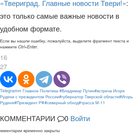
«Твериград. Главные новости Твери!»
:
это только самые важные новости в
удобном формате.
Если вы нашли ошибку, пожалуйста, выделите фрагмент текста и
нажмите
Ctrl+Enter
.
16
27
Telegramm
Главное
Политика
#Владимир Путин
#встреча Игоря
Рудени с президентом России
#губернатор Тверской области
#Игорь
Руденя
#Президент РФ
#северный обход
#трасса М-11
КОММЕНТАРИИ
0
Войти
омментарии временно закрыты