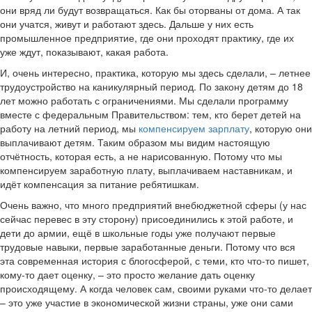
они вряд ли будут возвращаться. Как бы оторваны от дома. А так
они учатся, живут и работают здесь. Дальше у них есть
промышленное предприятие, где они проходят практику, где их
уже ждут, показывают, какая работа.
И, очень интересно, практика, которую мы здесь сделали, – летнее
трудоустройство на каникулярный период. По закону детям до 18
лет можно работать с ограничениями. Мы сделали программу
вместе с федеральным Правительством: тем, кто берет детей на
работу на летний период, мы
компенсируем зарплату
, которую они
выплачивают детям. Таким образом мы видим настоящую
отчётность, которая есть, а не нарисованную. Потому что мы
компенсируем заработную плату, выплачиваем наставникам, и
идёт компенсация за питание ребятишкам.
Очень важно, что много предприятий внебюджетной сферы (у нас
сейчас перевес в эту сторону) присоединились к этой работе, и
дети до армии, ещё в школьные годы уже получают первые
трудовые навыки, первые заработанные деньги. Потому что вся
эта современная история с блогосферой, с теми, кто что-то пишет,
кому-то дает оценку, – это просто желание дать оценку
происходящему. А когда человек сам, своими руками что-то делает
– это уже участие в экономической жизни страны, уже они сами