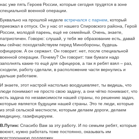
нас уже пять Героев России, которые сегодня трудятся в зоне
специальной военной операции.
Буквально на прошлой неделе
встречался с парнем
, который
приезжал в отпуск. Он у нас от нашего Спировского района, Герой
России, молодой парень, ещё не семейный. Очень, знаете,
патриотичен. Говорю: слушай, у тебя же образование есть, давай
мы сейчас походатайствуем перед Минобороны, будешь
офицером. А он сержант. Он говорит: нет, после специальной
военной операции. Почему? Он говорит: там бумаги надо
заполнять какие-то ещё для офицеров, а так я ребят взял – раз,
сходили, работу сделали, в расположение части вернулись и
дальше работаем.
И знаете, этот настрой настолько воодушевляет, ты видишь, что
люди понимают не просто свою задачу, а они чётко понимают, что
есть задача по независимости нашей страны, по решению задач,
которые является будущим нашей страны. Это те люди, которые
из этой сельской местности, которым делаем дороги, делаем
медицину, газифицируем.
В.Путин:
Спасибо Вам за эту работу. И по семьям ребят, которые
воюют, нужно работать тоже постоянно, оказывать им
всестороннюю поддержку.