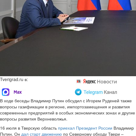
Tverigrad.ru в:
В ходе беседы Владимир Путин обсудил с Игорем Руденей также
вопросы газификации в регионе, импортозамещения и развития
современных предприятий в особых экономических зонах и другие
вопросы развития Верхневолжья.
16 июля в Тверскую область
приехал Президент России
Владимир
Путин. Он
дал старт движению
по Северному обходу Твери –