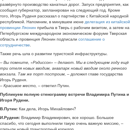
развёрнуто производство канатных дорог. Запуск предприятия, как
сообщил губернатор, запланирован на следующий год. Кроме
того, Игорь Руденя рассказал о партнёрстве с Китайской народной
республикой. Напомним, в минувшем июне
делегация из китайской
провинции Ляонин
прибыла в Тверь с рабочим визитом, а затем на
Петербургском международном экономическом форуме Тверская
область и провинция Ляонин подписали
соглашение о
сотрудничестве
.
Также речь шла о развитии туристской инфраструктуры.
– Вы помните, «Рэдиссон» – делают. Мы в следующем году ещё
три отеля новых вводим, аквапарк новый вводим около речного
вокзала. Там же порт построим,
– доложил главе государства
Игорь Руденя.
– Красивое место,
– ответил Путин.
Публикуем полную стенограмму встречи Владимира Путина и
Игоря Рудени.
В.Путин:
Как дела, Игорь Михайлович?
И.Руденя:
Владимир Владимирович, все хорошо. Большое
спасибо, что сегодня выполнили такую очень важную миссию, –
открыли новый транспортный коридор.