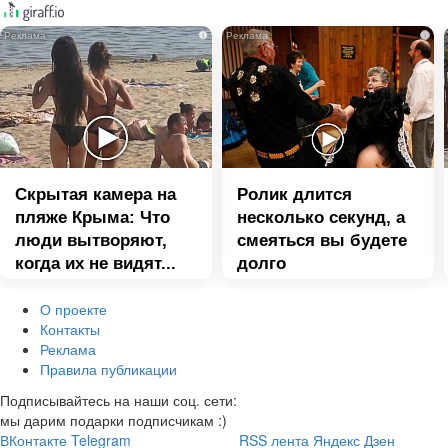
i
i
Скрытая камера на
Ролик длится
пляже Крыма: Что
несколько секунд, а
люди вытворяют,
смеяться вы будете
когда их не видят...
долго
О проекте
Контакты
Реклама
Правила публикации
Подписывайтесь на наши соц. сети:
мы дарим подарки подписчикам :)
ВКонтакте
Telegram
RSS лента
Яндекс Дзен