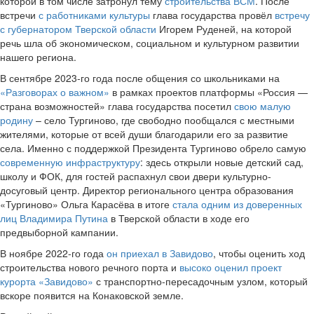
которой в том числе затронул тему
строительства ВСМ
. После
встречи
с работниками культуры
глава государства провёл
встречу
с губернатором Тверской области
Игорем Руденей, на которой
речь шла об экономическом, социальном и культурном развитии
нашего региона.
В сентябре 2023-го года после общения со школьниками на
«Разговорах о важном»
в рамках проектов платформы «Россия —
страна возможностей» глава государства посетил
свою малую
родину
– село Тургиново, где свободно пообщался с местными
жителями, которые от всей души благодарили его за развитие
села. Именно с поддержкой Президента Тургиново обрело самую
современную инфраструктуру
: здесь открыли новые детский сад,
школу и ФОК, для гостей распахнул свои двери культурно-
досуговый центр. Директор регионального центра образования
«Тургиново» Ольга Карасёва в итоге
стала одним из доверенных
лиц Владимира Путина
в Тверской области в ходе его
предвыборной кампании.
В ноябре 2022-го года
он приехал в Завидово
, чтобы оценить ход
строительства нового речного порта и
высоко оценил проект
курорта «Завидово»
с транспортно-пересадочным узлом, который
вскоре появится на Конаковской земле.