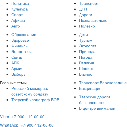
Политика
Транспорт
Культура
ДТП
Спорт
Дороги
Афиша
Познавательно
Авто
Полезно
Образование
Дети
Здоровье
Туризм
Финансы
Экология
Энергетика
Природа
Связь
Погода
АПК
Религия
Армия
Шопинг
Выборы
Бизнес
Главные темы
Транспорт Верхневолжья
Ржевский мемориал
Вакцинация
советскому солдату
Тверские дороги
Тверской хронограф ВОВ
безопасности
В центре внимания
Viber: +7-900-112-00-00
WhatsApp: +7-900-112-00-00