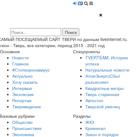
 САМЫЙ ПОСЕЩАЕМЫЙ САЙТ ТВЕРИ по данным liveinternet.ru.
гион - Тверь, все категории, период 2015 - 2021 год
Основное
Спецпроекты
Новости
TVERTEAM. Истории
Главное
успеха
#Стопкоронавирус
Натуральные новости
Актуально
АтомЭнергоСбыт
Хочу сказать
разъясняет
Интервью
Квадратные метры
Эксклюзив
Тверь старинная
Репортаж
Автостоп
Твериведение
Тверской умелец
Базовые рубрики
Разделы
Общество
ЖКХ
Происшествия
Криминал
Экономика
Закон и порядок