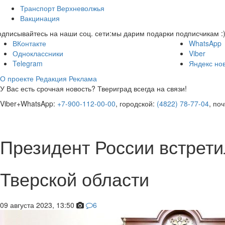
Транспорт Верхневолжья
Вакцинация
дписывайтесь на наши соц. сети:
мы дарим подарки подписчикам :
ВКонтакте
WhatsApp
Одноклассники
Viber
Telegram
Яндекс но
О проекте
Редакция
Реклама
У Вас есть срочная новость? Твериград всегда на связи!
Viber+WhatsApp:
+7-900-112-00-00
, городской:
(4822) 78-77-04
, по
Президент России встрети
Тверской области
09 августа 2023, 13:50
6