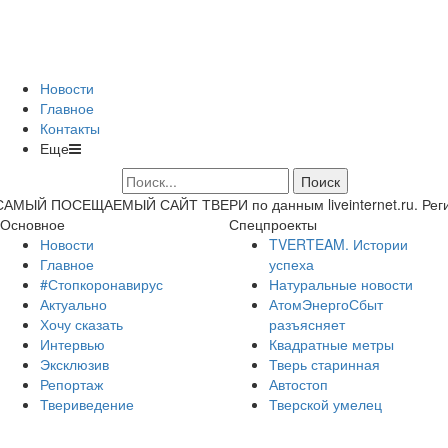
Новости
Главное
Контакты
Еще
САМЫЙ ПОСЕЩАЕМЫЙ САЙТ ТВЕРИ по данным liveinternet.ru. Регион 
Основное
Спецпроекты
Новости
TVERTEAM. Истории
Главное
успеха
#Стопкоронавирус
Натуральные новости
Актуально
АтомЭнергоСбыт
Хочу сказать
разъясняет
Интервью
Квадратные метры
Эксклюзив
Тверь старинная
Репортаж
Автостоп
Твериведение
Тверской умелец