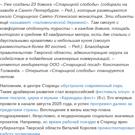
– Уже созданы 23 домика «Старицкой слободы» (собирали на
заводе в Санкт-Петербурге. – Ред.), которые размещаются
около Старицкого Свято-Успенского монастыря. Эти объекты
ещё
называют «паломнической деревней»
. Там смогут с
комфортом отдохнуть туристы – в каждом домике, площадь
которого в среднем 43 квадратных метра, есть две спальни с
двуспальными кроватями и небольшая кухня (смогут
разместиться более 80 гостей. – Ред.). Благодарим
правительство Тверской области, администрацию округа за
содействие в подведение инженерных коммуникаций, –
отметил гендиректор ООО «Старицкий посад» Константин
Толмачёв. – Открытие «Старицкой слободы» планируется
летом.
Напомним, в центре Старицы
обустроили современный парк
.
Также драйвером развития стал всероссийский
фестиваль клоун- и
мим-театров, цирка и музыки «Карандаш-фест»
(6+). Его впервые
провели в начале августа 2025 года, и успех
прогремел далеко за
пределами страны
. Воплощение в жизнь мастер-плана
подразумевает, безусловно, и модернизацию социально значимых
проектов. Например,
во время рабочей поездки
в Старицу врио
губернатора Тверской области Виталий Королев
проинспектировал
работу поликлиники
.