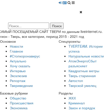
 САМЫЙ ПОСЕЩАЕМЫЙ САЙТ ТВЕРИ по данным liveinternet.ru.
гион - Тверь, все категории, период 2015 - 2021 год
Основное
Спецпроекты
Новости
TVERTEAM. Истории
Главное
успеха
#Стопкоронавирус
Натуральные новости
Актуально
АтомЭнергоСбыт
Хочу сказать
разъясняет
Интервью
Квадратные метры
Эксклюзив
Тверь старинная
Репортаж
Автостоп
Твериведение
Тверской умелец
Базовые рубрики
Разделы
Общество
ЖКХ
Происшествия
Криминал
Экономика
Закон и порядок