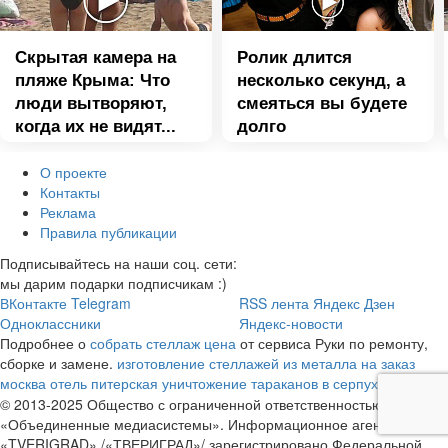
Скрытая камера на
Ролик длится
пляже Крыма: Что
несколько секунд, а
люди вытворяют,
смеяться вы будете
когда их не видят...
долго
О проекте
Контакты
Реклама
Правила публикации
Подписывайтесь на наши соц. сети:
мы дарим подарки подписчикам :)
ВКонтакте
Telegram
RSS лента
Яндекс Дзен
Одноклассники
Яндекс-новости
Подробнее о
собрать стеллаж цена
от сервиса Руки по ремонту,
сборке и замене.
изготовление стеллажей из металла на заказ
москва
отель питерская
уничтожение тараканов в серпухове
© 2013-2025 Общество с ограниченной ответственностью
«Объединенные медиасистемы». Информационное агентство
«TVERIGRAD» /«ТВЕРИГРАД»/ зарегистрировано Федеральной