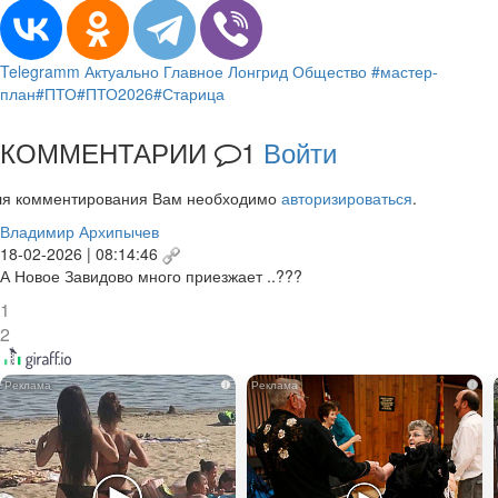
Telegramm
Актуально
Главное
Лонгрид
Общество
#мастер-
план
#ПТО
#ПТО2026
#Старица
КОММЕНТАРИИ
1
Войти
ля комментирования Вам необходимо
авторизироваться
.
Владимир Архипычев
18-02-2026 | 08:14:46
А Новое Завидово много приезжает ..???
1
2
i
i