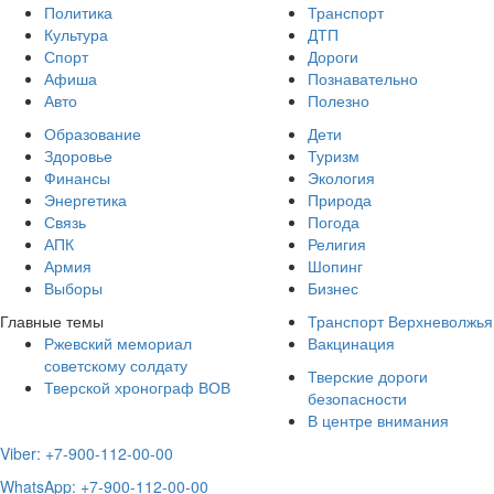
Политика
Транспорт
Культура
ДТП
Спорт
Дороги
Афиша
Познавательно
Авто
Полезно
Образование
Дети
Здоровье
Туризм
Финансы
Экология
Энергетика
Природа
Связь
Погода
АПК
Религия
Армия
Шопинг
Выборы
Бизнес
Главные темы
Транспорт Верхневолжья
Ржевский мемориал
Вакцинация
советскому солдату
Тверские дороги
Тверской хронограф ВОВ
безопасности
В центре внимания
Viber: +7-900-112-00-00
WhatsApp: +7-900-112-00-00