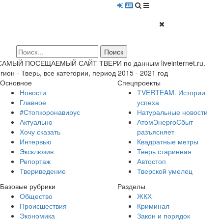
 САМЫЙ ПОСЕЩАЕМЫЙ САЙТ ТВЕРИ по данным liveinternet.ru.
гион - Тверь, все категории, период 2015 - 2021 год
Основное
Спецпроекты
Новости
TVERTEAM. Истории
Главное
успеха
#Стопкоронавирус
Натуральные новости
Актуально
АтомЭнергоСбыт
Хочу сказать
разъясняет
Интервью
Квадратные метры
Эксклюзив
Тверь старинная
Репортаж
Автостоп
Твериведение
Тверской умелец
Базовые рубрики
Разделы
Общество
ЖКХ
Происшествия
Криминал
Экономика
Закон и порядок