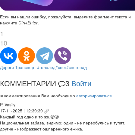
Если вы нашли ошибку, пожалуйста, выделите фрагмент текста и
нажмите
Ctrl+Enter
.
1
10
Дороги
Транспорт
#гололед
#снег
#снегопад
КОММЕНТАРИИ
3
Войти
ля комментирования Вам необходимо
авторизироваться
.
P. Vasily
17-11-2025 | 12:39:39
Каждый год одно и то же.🥱😴
Национальная забава, видимо: одни - не переобулись и тупят,
другие - изображают ошпаренного ёжика.