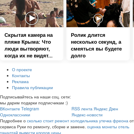
Скрытая камера на
Ролик длится
пляже Крыма: Что
несколько секунд, а
люди вытворяют,
смеяться вы будете
когда их не видят...
долго
О проекте
Контакты
Реклама
Правила публикации
Подписывайтесь на наши соц. сети:
мы дарим подарки подписчикам :)
ВКонтакте
Telegram
RSS лента
Яндекс Дзен
Одноклассники
Яндекс-новости
Подробнее о
сколько стоит ремонт холодильника утечка фреона
от
сервиса Руки по ремонту, сборке и замене.
оценка монеты
отель
таналтай
вывести клопов цены