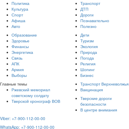
Политика
Транспорт
Культура
ДТП
Спорт
Дороги
Афиша
Познавательно
Авто
Полезно
Образование
Дети
Здоровье
Туризм
Финансы
Экология
Энергетика
Природа
Связь
Погода
АПК
Религия
Армия
Шопинг
Выборы
Бизнес
Главные темы
Транспорт Верхневолжья
Ржевский мемориал
Вакцинация
советскому солдату
Тверские дороги
Тверской хронограф ВОВ
безопасности
В центре внимания
Viber: +7-900-112-00-00
WhatsApp: +7-900-112-00-00