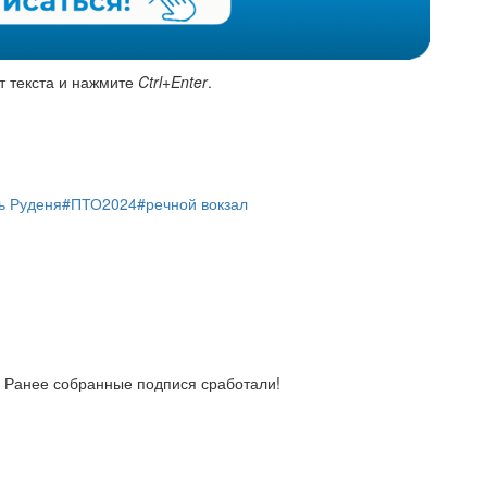
т текста и нажмите
Ctrl+Enter
.
ь Руденя
#ПТО2024
#речной вокзал
! Ранее собранные подпися сработали!