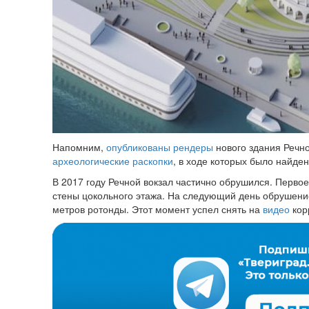
Напомним,
опубликованы рендеры
нового здания Речно
археологические раскопки
, в ходе которых было найден
В 2017 году Речной вокзал частично обрушился. Перво
стены цокольного этажа. На следующий день обрушени
метров ротонды. Этот момент успел снять на
видео
кор