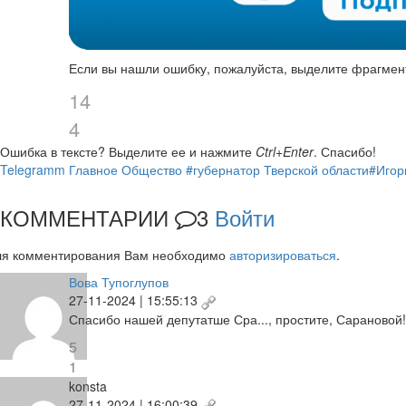
Если вы нашли ошибку, пожалуйста, выделите фрагмен
14
4
Ошибка в тексте?
Выделите ее и нажмите
Ctrl+Enter
.
Спасибо!
Telegramm
Главное
Общество
#губернатор Тверской области
#Игор
КОММЕНТАРИИ
3
Войти
ля комментирования Вам необходимо
авторизироваться
.
Вова Тупоглупов
27-11-2024 | 15:55:13
Спасибо нашей депутатше Сра..., простите, Сарановой
5
1
konsta
27-11-2024 | 16:00:39