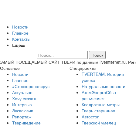
Новости
Главное
Контакты
Еще
САМЫЙ ПОСЕЩАЕМЫЙ САЙТ ТВЕРИ по данным liveinternet.ru. Регион 
Основное
Спецпроекты
Новости
TVERTEAM. Истории
Главное
успеха
#Стопкоронавирус
Натуральные новости
Актуально
АтомЭнергоСбыт
Хочу сказать
разъясняет
Интервью
Квадратные метры
Эксклюзив
Тверь старинная
Репортаж
Автостоп
Твериведение
Тверской умелец