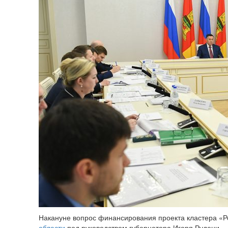
Накануне вопрос финансирования проекта кластера «
области
под руководством губернатора Игоря Рудени.