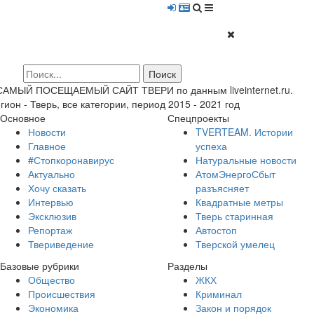
 САМЫЙ ПОСЕЩАЕМЫЙ САЙТ ТВЕРИ по данным liveinternet.ru.
гион - Тверь, все категории, период 2015 - 2021 год
Основное
Спецпроекты
Новости
TVERTEAM. Истории
Главное
успеха
#Стопкоронавирус
Натуральные новости
Актуально
АтомЭнергоСбыт
Хочу сказать
разъясняет
Интервью
Квадратные метры
Эксклюзив
Тверь старинная
Репортаж
Автостоп
Твериведение
Тверской умелец
Базовые рубрики
Разделы
Общество
ЖКХ
Происшествия
Криминал
Экономика
Закон и порядок