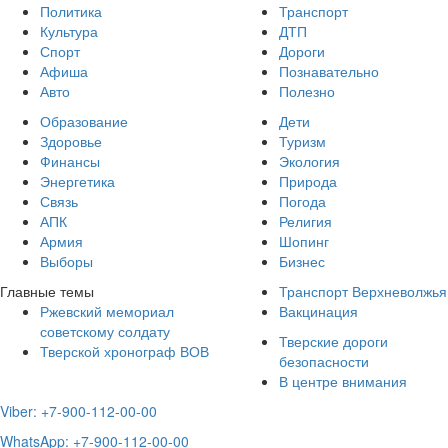
Политика
Транспорт
Культура
ДТП
Спорт
Дороги
Афиша
Познавательно
Авто
Полезно
Образование
Дети
Здоровье
Туризм
Финансы
Экология
Энергетика
Природа
Связь
Погода
АПК
Религия
Армия
Шопинг
Выборы
Бизнес
Главные темы
Транспорт Верхневолжья
Ржевский мемориал
Вакцинация
советскому солдату
Тверские дороги
Тверской хронограф ВОВ
безопасности
В центре внимания
Viber: +7-900-112-00-00
WhatsApp: +7-900-112-00-00