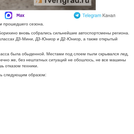
ги прошедшего сезона.
Борихино вновь собрались сильнейшие автоспортсмены региона.
 классах Д3-Мини, Д3-Юниор и Д2-Юниор, а также открытый
расса была обыденной. Местами под слоем пыли скрывался лед,
нечно же, без нештатных ситуаций не обошлось, не все машины
ь отказом техники.
ись следующим образом: