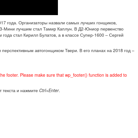
017 года. Организаторы назвали самых лучших гонщиков,
Д3-Мини лучшим стал Тамир Каплун. В Д2-Юниор первенство
 года стал Кирилл Булатов, а в классе Супер-1600 – Сергей
 перспективным автогонщиком Твери. В его планах на 2018 год –
n the footer. Please make sure that wp_footer() function is added to
т текста и нажмите
Ctrl+Enter
.