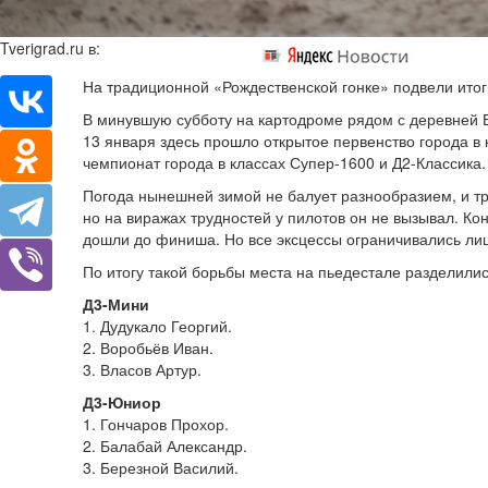
Tverigrad.ru в:
На традиционной «Рождественской гонке» подвели ито
В минувшую субботу на картодроме рядом с деревней 
13 января здесь прошло открытое первенство города в
чемпионат города в классах Супер-1600 и Д2-Классика.
Погода нынешней зимой не балует разнообразием, и т
но на виражах трудностей у пилотов он не вызывал. Ко
дошли до финиша. Но все эксцессы ограничивались лиш
По итогу такой борьбы места на пьедестале разделил
Д3-Мини
1. Дудукало Георгий.
2. Воробьёв Иван.
3. Власов Артур.
Д3-Юниор
1. Гончаров Прохор.
2. Балабай Александр.
3. Березной Василий.