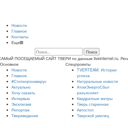
Новости
Главное
Контакты
Еще
САМЫЙ ПОСЕЩАЕМЫЙ САЙТ ТВЕРИ по данным liveinternet.ru. Регион 
Основное
Спецпроекты
Новости
TVERTEAM. Истории
Главное
успеха
#Стопкоронавирус
Натуральные новости
Актуально
АтомЭнергоСбыт
Хочу сказать
разъясняет
Интервью
Квадратные метры
Эксклюзив
Тверь старинная
Репортаж
Автостоп
Твериведение
Тверской умелец