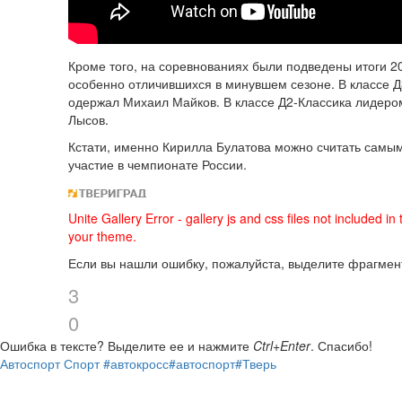
Кроме того, на соревнованиях были подведены итоги 2
особенно отличившихся в минувшем сезоне. В классе 
одержал Михаил Майков. В классе Д2-Классика лидером
Лысов.
Кстати, именно Кирилла Булатова можно считать самым
участие в чемпионате России.
Unite Gallery Error - gallery js and css files not included i
your theme.
Если вы нашли ошибку, пожалуйста, выделите фрагмен
3
0
Ошибка в тексте?
Выделите ее и нажмите
Ctrl+Enter
.
Спасибо!
Автоспорт
Спорт
#автокросс
#автоспорт
#Тверь