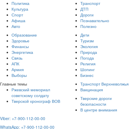
Политика
Транспорт
Культура
ДТП
Спорт
Дороги
Афиша
Познавательно
Авто
Полезно
Образование
Дети
Здоровье
Туризм
Финансы
Экология
Энергетика
Природа
Связь
Погода
АПК
Религия
Армия
Шопинг
Выборы
Бизнес
Главные темы
Транспорт Верхневолжья
Ржевский мемориал
Вакцинация
советскому солдату
Тверские дороги
Тверской хронограф ВОВ
безопасности
В центре внимания
Viber: +7-900-112-00-00
WhatsApp: +7-900-112-00-00