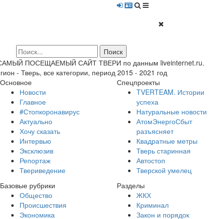
 САМЫЙ ПОСЕЩАЕМЫЙ САЙТ ТВЕРИ по данным liveinternet.ru.
гион - Тверь, все категории, период 2015 - 2021 год
Основное
Спецпроекты
Новости
TVERTEAM. Истории
Главное
успеха
#Стопкоронавирус
Натуральные новости
Актуально
АтомЭнергоСбыт
Хочу сказать
разъясняет
Интервью
Квадратные метры
Эксклюзив
Тверь старинная
Репортаж
Автостоп
Твериведение
Тверской умелец
Базовые рубрики
Разделы
Общество
ЖКХ
Происшествия
Криминал
Экономика
Закон и порядок