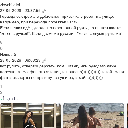
zloychitatel
27-05-2026 | 23:37:55
Гораздо быстрее эта дебильная привычка угробит на улице,
например, при переходе проезжей части.
Если пешик идёт, держа телефон одной рукой, то он называется
"кегля с ручкой". Если двумями руками - "кегля с двумя ручками".
8
0
Николай
28-05-2026 | 06:03:23
вот рулить, отвёртку держать, лом, штангу или ручку это даже
полезно, а телефон это ж капец как опасно))))))))))))) какой только
фигни эксперты не притянут за уши ради хайпа)))))))))
1
3
i
i