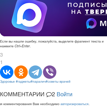
Если вы нашли ошибку, пожалуйста, выделите фрагмент текста и
нажмите
Ctrl+Enter
.
3
1
Здоровье
#гаджеты
#паралич
#советы врачей
КОММЕНТАРИИ
2
Войти
ля комментирования Вам необходимо
авторизироваться
.