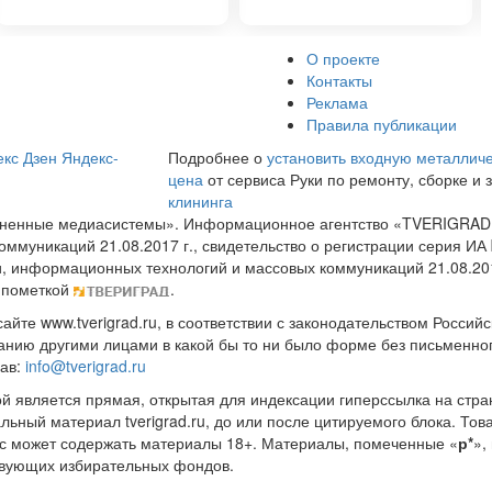
О проекте
Контакты
Реклама
Правила публикации
кс Дзен
Яндекс-
Подробнее о
установить входную металлич
цена
от сервиса Руки по ремонту, сборке и
клининга
диненные медиасистемы». Информационное агентство «TVERIGRAD
оммуникаций 21.08.2017 г., свидетельство о регистрации серия 
и, информационных технологий и массовых коммуникаций 21.08.20
 пометкой
.
те www.tverigrad.ru, в соответствии с законодательством Россий
нию другими лицами в какой бы то ни было форме без письменног
рав:
info@tverigrad.ru
ой является прямая, открытая для индексации гиперссылка на стра
льный материал tverigrad.ru, до или после цитируемого блока. 
с может содержать материалы 18+. Материалы, помеченные «
р*
»,
ствующих избирательных фондов.