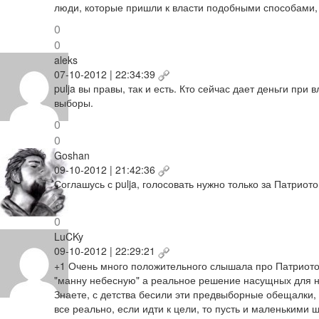
люди, которые пришли к власти подобными способами, у
0
0
aleks
07-10-2012 | 22:34:39
pulja вы правы, так и есть. Кто сейчас дает деньги при
выборы.
0
0
Goshan
09-10-2012 | 21:42:36
Соглашусь с pulja, голосовать нужно только за Патриот
0
0
LuCKy
09-10-2012 | 22:29:21
+1 Очень много положительного слышала про Патриото
"манну небесную" а реальное решение насущных для н
Знаете, с детства бесили эти предвыборные обещалки,
все реально, если идти к цели, то пусть и маленькими 