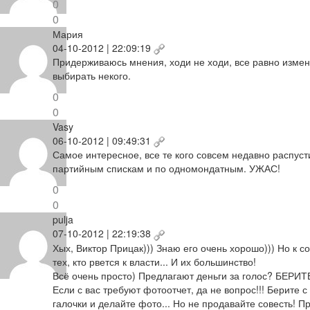
0
0
Мария
04-10-2012 | 22:09:19
Придерживаюсь мнения, ходи не ходи, все равно измене
выбирать некого.
0
0
Vasy
06-10-2012 | 09:49:31
Самое интересное, все те кого совсем недавно распуст
партийным спискам и по одномондатным. УЖАС!
0
0
pulja
07-10-2012 | 22:19:38
Хых, Виктор Прицак))) Знаю его очень хорошо))) Но к
тех, кто рвется к власти... И их большинство!
Всё очень просто) Предлагают деньги за голос? БЕРИТЕ!
Если с вас требуют фотоотчет, да не вопрос!!! Берите 
галочки и делайте фото... Но не продавайте совесть! Пр