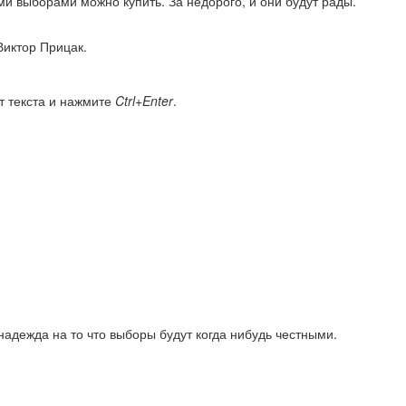
ми выборами можно купить. За недорого, и они будут рады.
Виктор Прицак.
т текста и нажмите
Ctrl+Enter
.
я надежда на то что выборы будут когда нибудь честными.