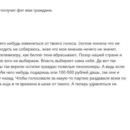
 получат фиг вам граждане.
го нибудь измениться от твоего голоса. (потом поняла что не
 ходить не собираюсь, зная что мое мнение нечего не значит.
 телевизору, как биллю тени вбрасывают. Позор нашей стране и
 кого не выбираем. Власть выбирает сама себя. Да вот так
мы так верили остатки граждан пожилые пенсионеры. А ведь если
Им чего нибудь подаришь или 100-500 рублей дашь, так они и
му назад. Чтобы голосовали за какую-то партию раздавали всем по
 еще в те времена в шоке от такого. А теперь удивляться не