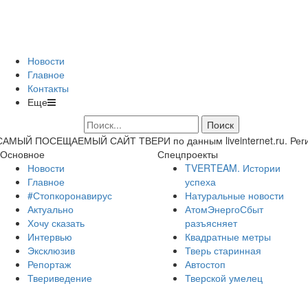
Новости
Главное
Контакты
Еще
САМЫЙ ПОСЕЩАЕМЫЙ САЙТ ТВЕРИ по данным liveinternet.ru. Регион 
Основное
Спецпроекты
Новости
TVERTEAM. Истории
Главное
успеха
#Стопкоронавирус
Натуральные новости
Актуально
АтомЭнергоСбыт
Хочу сказать
разъясняет
Интервью
Квадратные метры
Эксклюзив
Тверь старинная
Репортаж
Автостоп
Твериведение
Тверской умелец