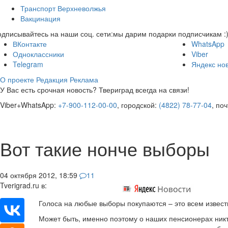
Транспорт Верхневолжья
Вакцинация
дписывайтесь на наши соц. сети:
мы дарим подарки подписчикам :
ВКонтакте
WhatsApp
Одноклассники
Viber
Telegram
Яндекс но
О проекте
Редакция
Реклама
У Вас есть срочная новость? Твериград всегда на связи!
Viber+WhatsApp:
+7-900-112-00-00
, городской:
(4822) 78-77-04
, по
Вот такие нонче выборы
04 октября 2012, 18:59
11
Tverigrad.ru в:
Голоса на любые выборы покупаются – это всем известн
Может быть, именно поэтому о наших пенсионерах никто