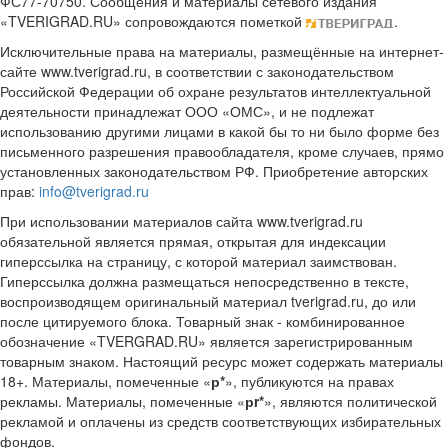
ФС77-70750. Сообщения и материалы сетевого издания
«TVERIGRAD.RU» сопровождаются пометкой
.
Исключительные права на материалы, размещённые на интернет-
сайте www.tverigrad.ru, в соответствии с законодательством
Российской Федерации об охране результатов интеллектуальной
деятельности принадлежат ООО «ОМС», и не подлежат
использованию другими лицами в какой бы то ни было форме без
письменного разрешения правообладателя, кроме случаев, прямо
установленных законодательством РФ. Приобретение авторских
прав:
info@tverigrad.ru
При использовании материалов сайта www.tverigrad.ru
обязательной является прямая, открытая для индексации
гиперссылка на страницу, с которой материал заимствован.
Гиперссылка должна размещаться непосредственно в тексте,
воспроизводящем оригинальный материал tverigrad.ru, до или
после цитируемого блока. Товарный знак - комбинированное
обозначение «TVERGRAD.RU» является зарегистрированным
товарным знаком. Настоящий ресурс может содержать материалы
18+. Материалы, помеченные «
р*
», публикуются на правах
рекламы. Материалы, помеченные «
рr*
», являются политической
рекламой и оплачены из средств соответствующих избирательных
фондов.