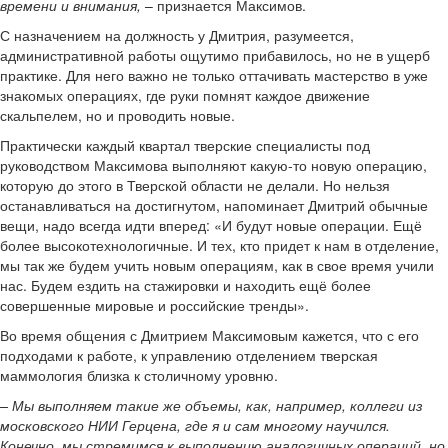
времени и внимания,
– признается Максимов.
С назначением на должность у Дмитрия, разумеется,
административной работы ощутимо прибавилось, но не в ущерб
практике. Для него важно не только оттачивать мастерство в уже
знакомых операциях, где руки помнят каждое движение
скальпелем, но и проводить новые.
Практически каждый квартал тверские специалисты под
руководством Максимова выполняют какую-то новую операцию,
которую до этого в Тверской области не делали. Но нельзя
останавливаться на достигнутом, напоминает Дмитрий обычные
вещи, надо всегда идти вперед: «И будут новые операции. Ещё
более высокотехнологичные. И тех, кто придет к нам в отделение,
мы так же будем учить новым операциям, как в свое время учили
нас. Будем ездить на стажировки и находить ещё более
совершенные мировые и российские тренды».
Во время общения с Дмитрием Максимовым кажется, что с его
подходами к работе, к управлению отделением тверская
маммология близка к столичному уровню.
– Мы выполняем такие же объемы, как, например, коллеги из
московского НИИ Герцена, где я и сам многому научился.
Конечно, мы стремимся к выполнению аналогичных операций, но