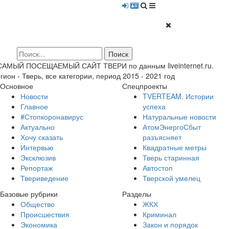
 САМЫЙ ПОСЕЩАЕМЫЙ САЙТ ТВЕРИ по данным liveinternet.ru.
гион - Тверь, все категории, период 2015 - 2021 год
Основное
Спецпроекты
Новости
TVERTEAM. Истории
Главное
успеха
#Стопкоронавирус
Натуральные новости
Актуально
АтомЭнергоСбыт
Хочу сказать
разъясняет
Интервью
Квадратные метры
Эксклюзив
Тверь старинная
Репортаж
Автостоп
Твериведение
Тверской умелец
Базовые рубрики
Разделы
Общество
ЖКХ
Происшествия
Криминал
Экономика
Закон и порядок