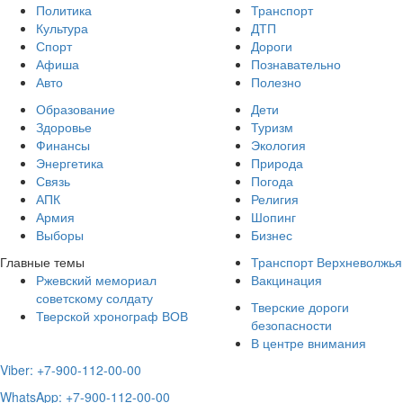
Политика
Транспорт
Культура
ДТП
Спорт
Дороги
Афиша
Познавательно
Авто
Полезно
Образование
Дети
Здоровье
Туризм
Финансы
Экология
Энергетика
Природа
Связь
Погода
АПК
Религия
Армия
Шопинг
Выборы
Бизнес
Главные темы
Транспорт Верхневолжья
Ржевский мемориал
Вакцинация
советскому солдату
Тверские дороги
Тверской хронограф ВОВ
безопасности
В центре внимания
Viber: +7-900-112-00-00
WhatsApp: +7-900-112-00-00