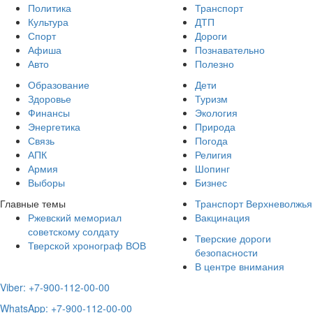
Политика
Транспорт
Культура
ДТП
Спорт
Дороги
Афиша
Познавательно
Авто
Полезно
Образование
Дети
Здоровье
Туризм
Финансы
Экология
Энергетика
Природа
Связь
Погода
АПК
Религия
Армия
Шопинг
Выборы
Бизнес
Главные темы
Транспорт Верхневолжья
Ржевский мемориал
Вакцинация
советскому солдату
Тверские дороги
Тверской хронограф ВОВ
безопасности
В центре внимания
Viber: +7-900-112-00-00
WhatsApp: +7-900-112-00-00