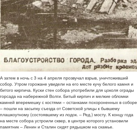
А затем в ночь с 3 на 4 апреля прозвучал взрыв, уничтоживший
собор. Утром горожане увидели на его месте кучу белого камня и
битого кирпича. Куски стен собора употребили для цоколя ограды
горсада на набережной Волги. Битый кирпич и мелкие обломки
камней вперемешку с костями – останками похороненных в соборе
– пошли на засыпку съезда от Советской улицы к бывшему
плашкоутному (состоявшему из лодок. – Ред.) мосту. К концу года
на месте собора устроили сквер, в центре которого установили
памятник – Ленин и Сталин сидят рядышком на скамье.