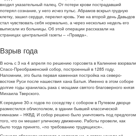
входил указательный палец. От потери крови пострадавший
потерял сознание, у него исчез пульс. Абрамов вскрыл грудную
клетку, зашил сердце, перелил кровь. Уже на второй день Давыдов
стал чувствовать себя нормально, а через несколько недель его
выписали из больницы. Об этой операции рассказали на
страницах центральной газеты – «Правда».
Взрыв года
В ночь с 3 на 4 апреля по решению горсовета в Калинине взорвали
Спасо-Преображенский собор, построенный в 1285 году.
Напомним, это была первая каменная постройка на северо-
востоке Руси после нашествия хана Батыя. Именно в этом соборе
долгие годы хранилась рака с мощами святого благоверного князя
Михаила Тверского.
К середине 30-х годов по соседству с собором в Путевом дворце
разместился облисполком, в здании бывшей классической
гимназии – НКВД. И собор решено было уничтожить под предлогом
того, что он мешает уличному движению. Работы провели, как
было тогда принято, «по требованию трудящихся».
Сначала сбросили колокола с колокольни, а затем начали её