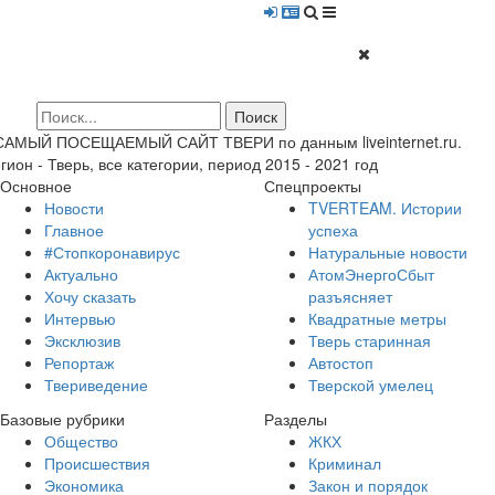
 САМЫЙ ПОСЕЩАЕМЫЙ САЙТ ТВЕРИ по данным liveinternet.ru.
гион - Тверь, все категории, период 2015 - 2021 год
Основное
Спецпроекты
Новости
TVERTEAM. Истории
Главное
успеха
#Стопкоронавирус
Натуральные новости
Актуально
АтомЭнергоСбыт
Хочу сказать
разъясняет
Интервью
Квадратные метры
Эксклюзив
Тверь старинная
Репортаж
Автостоп
Твериведение
Тверской умелец
Базовые рубрики
Разделы
Общество
ЖКХ
Происшествия
Криминал
Экономика
Закон и порядок