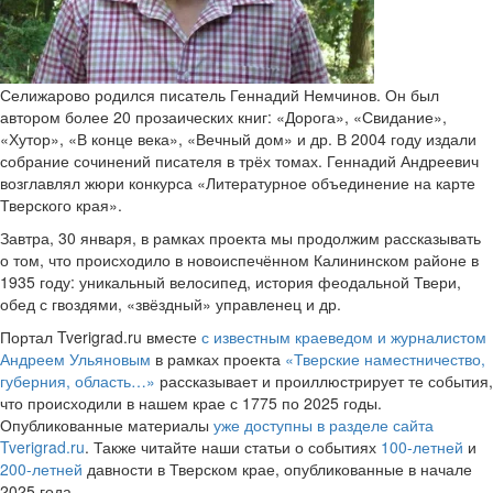
Селижарово родился писатель Геннадий Немчинов. Он был
автором более 20 прозаических книг: «Дорога», «Свидание»,
«Хутор», «В конце века», «Вечный дом» и др. В 2004 году издали
собрание сочинений писателя в трёх томах. Геннадий Андреевич
возглавлял жюри конкурса «Литературное объединение на карте
Тверского края».
Завтра, 30 января, в рамках проекта мы продолжим рассказывать
о том, что происходило в новоиспечённом Калининском районе в
1935 году: уникальный велосипед, история феодальной Твери,
обед с гвоздями, «звёздный» управленец и др.
Портал Tverigrad.ru вместе
с известным краеведом и журналистом
Андреем Ульяновым
в рамках проекта
«Тверские наместничество,
губерния, область…»
рассказывает и проиллюстрирует те события,
что происходили в нашем крае с 1775 по 2025 годы.
Опубликованные материалы
уже доступны в разделе сайта
Tverigrad.ru
. Также читайте наши статьи о событиях
100-летней
и
200-летней
давности в Тверском крае, опубликованные в начале
2025 года.