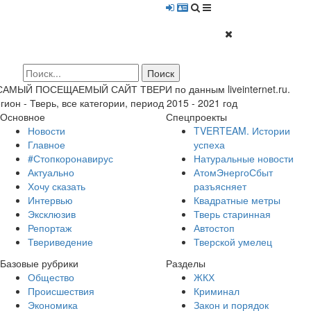
 САМЫЙ ПОСЕЩАЕМЫЙ САЙТ ТВЕРИ по данным liveinternet.ru.
гион - Тверь, все категории, период 2015 - 2021 год
Основное
Спецпроекты
Новости
TVERTEAM. Истории
Главное
успеха
#Стопкоронавирус
Натуральные новости
Актуально
АтомЭнергоСбыт
Хочу сказать
разъясняет
Интервью
Квадратные метры
Эксклюзив
Тверь старинная
Репортаж
Автостоп
Твериведение
Тверской умелец
Базовые рубрики
Разделы
Общество
ЖКХ
Происшествия
Криминал
Экономика
Закон и порядок