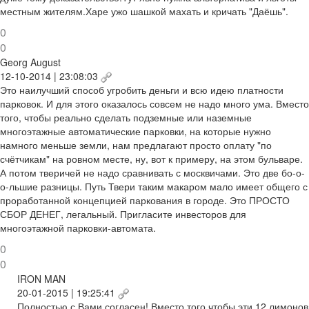
местным жителям.Харе ужо шашкой махать и кричать "Даёшь".
0
0
Georg August
12-10-2014 | 23:08:03
Это наилучший способ угробить деньги и всю идею платности
парковок. И для этого оказалось совсем не надо много ума. Вместо
того, чтобы реально сделать подземные или наземные
многоэтажные автоматические парковки, на которые нужно
намного меньше земли, нам предлагают просто оплату "по
счётчикам" на ровном месте, ну, вот к примеру, на этом бульваре.
А потом тверичей не надо сравнивать с москвичами. Это две бо-о-
о-льшие разницы. Путь Твери таким макаром мало имеет общего с
проработанной концепцией паркования в городе. Это ПРОСТО
СБОР ДЕНЕГ, легальный. Пригласите инвесторов для
многоэтажной парковки-автомата.
0
0
IRON MAN
20-01-2015 | 19:25:41
Полностью с Вами согласен! Вместо того чтобы эти 12 лимонов