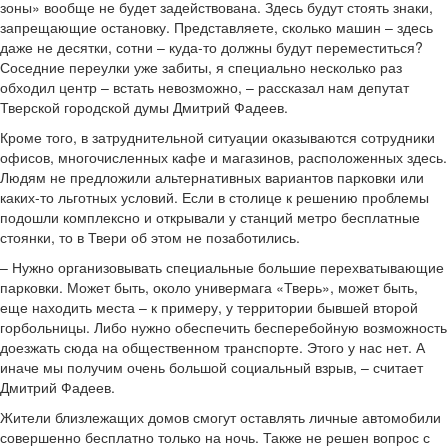
зоны» вообще не будет задействована. Здесь будут стоять знаки,
запрещающие остановку. Представляете, сколько машин – здесь
даже не десятки, сотни – куда-то должны будут переместиться?
Соседние переулки уже забиты, я специально несколько раз
обходил центр – встать невозможно, – рассказал нам депутат
Тверской городской думы Дмитрий Фадеев.
Кроме того, в затруднительной ситуации оказываются сотрудники
офисов, многочисленных кафе и магазинов, расположенных здесь.
Людям не предложили альтернативных вариантов парковки или
каких-то льготных условий. Если в столице к решению проблемы
подошли комплексно и открывали у станций метро бесплатные
стоянки, то в Твери об этом не позаботились.
– Нужно организовывать специальные большие перехватывающие
парковки. Может быть, около универмага «Тверь», может быть,
еще находить места – к примеру, у территории бывшей второй
горбольницы. Либо нужно обеспечить бесперебойную возможность
доезжать сюда на общественном транспорте. Этого у нас нет. А
иначе мы получим очень большой социальный взрыв, – считает
Дмитрий Фадеев.
Жители близлежащих домов смогут оставлять личные автомобили
совершенно бесплатно только на ночь. Также не решен вопрос с