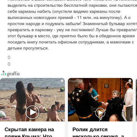
выделить на строительство бесплатной парковки, они пытаютс
себе карманы набить (опустели видимо карманы после
выписанных новогодних премий - 11 млн. на минуточку). А о
простом народе и подумать забыли! Знаменитый бульвар хотят
превратить в парковку - уму не постижимо! Лучше бы преврати
этот бульвар в место, где приятно было бы в обеденное время
посидеть книгу почитать офисным сотрудникам, а мамочкам с
детьми прогуляться.
0
0
i
i
Скрытая камера на
Ролик длится
пляже Крыма: Что
несколько секунд, а